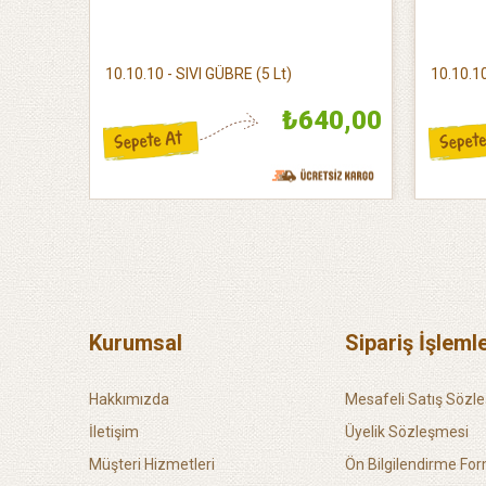
 Lt)
10.10.10 - SIVI GÜBRE (5 Lt)
10.10.10
50,00
₺640,00
Kurumsal
Sipariş İşlemle
Hakkımızda
Mesafeli Satış Sözl
İletişim
Üyelik Sözleşmesi
Müşteri Hizmetleri
Ön Bilgilendirme Fo