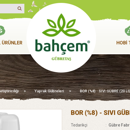
 ÜRÜNLER
HOBİ 
iştiriciliği
>
Yaprak Gübreleri
>
BOR (%8) - SIVI GÜBRE (20 Lt)
BOR (%8) - SIVI GÜB
Tedarikçi
:
Gübre Fabri