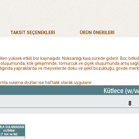
TAKSİT SEÇENEKLERİ
ÜRÜN ÖNERILERI
len yüksek etkili bor kaynağıdır. Noksanlığı
kısa sürede giderir. Bor, bitk
ın oluşumunda, kök gelişiminde, tomurcuk ve çiçek oluşumunda
artış sağ
anlığında yapraklarda ve meyvelerde doku ve şekil bozukluğu, gövde me
la sulama dozları ise haftalık olarak uygulanır.