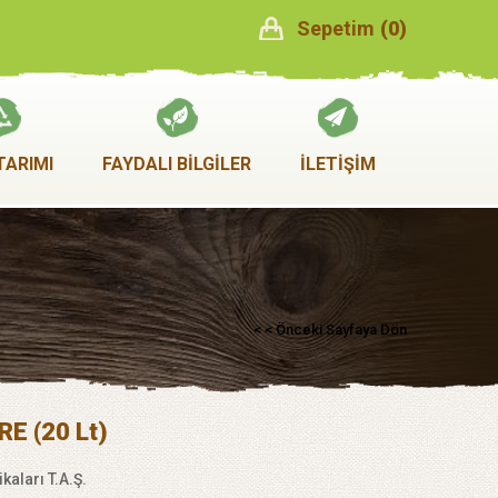
Sepetim
0
TARIMI
FAYDALI BİLGİLER
İLETİŞİM
< < Önceki Sayfaya Dön
RE (20 Lt)
kaları T.A.Ş.